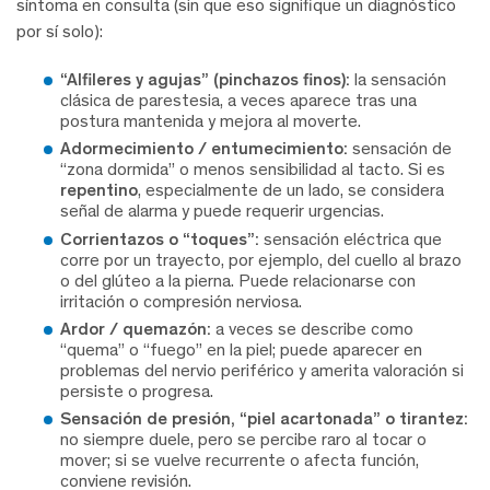
síntoma en consulta (sin que eso signifique un diagnóstico
por sí solo):
“Alfileres y agujas” (pinchazos finos):
la sensación
clásica de parestesia, a veces aparece tras una
postura mantenida y mejora al moverte.
Adormecimiento / entumecimiento:
sensación de
“zona dormida” o menos sensibilidad al tacto. Si es
repentino
, especialmente de un lado, se considera
señal de alarma y puede requerir urgencias.
Corrientazos o “toques”:
sensación eléctrica que
corre por un trayecto, por ejemplo, del cuello al brazo
o del glúteo a la pierna. Puede relacionarse con
irritación o compresión nerviosa.
Ardor / quemazón:
a veces se describe como
“quema” o “fuego” en la piel; puede aparecer en
problemas del nervio periférico y amerita valoración si
persiste o progresa.
Sensación de presión, “piel acartonada” o tirantez:
no siempre duele, pero se percibe raro al tocar o
mover; si se vuelve recurrente o afecta función,
conviene revisión.