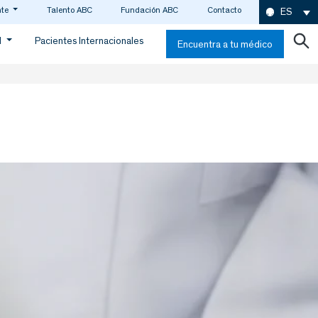
nte
Talento ABC
Fundación ABC
Contacto
ES
d
Pacientes Internacionales
Encuentra a tu médico