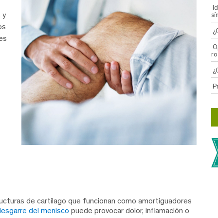
I
 y
sí
os
¿
 es
O
ro
¿
P
cturas de cartílago que funcionan como amortiguadores
desgarre del menisco
puede provocar dolor, inflamación o