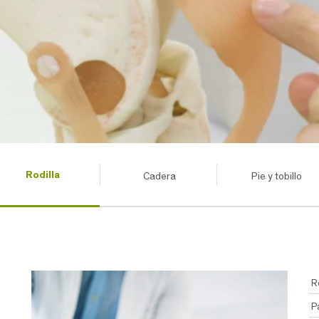
Rodilla
Cadera
Pie y tobillo
R
P