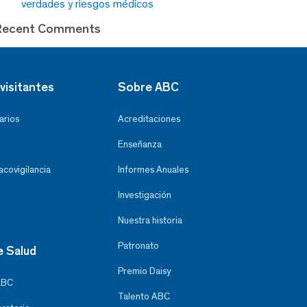
verdades y riesgos médicos
Recent Comments
visitantes
Sobre ABC
arios
Acreditaciones
Enseñanza
covigilancia
Informes Anuales
Investigación
Nuestra historia
Patronato
e Salud
Premio Daisy
ABC
Talento ABC