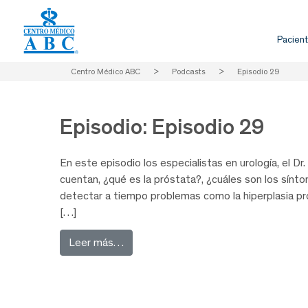
Pacient
Centro Médico ABC
>
Podcasts
>
Episodio 29
Episodio:
Episodio 29
En este episodio los especialistas en urología, el Dr
cuentan, ¿qué es la próstata?, ¿cuáles son los sínt
detectar a tiempo problemas como la hiperplasia pros
[…]
from Próstata: lo que debes saber
Leer más…