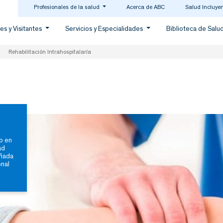
Profesionales de la salud
Acerca de ABC
Salud Incluye
es y Visitantes
Servicios y Especialidades
Biblioteca de Salu
>
Rehabilitación Intrahospitalaría
o en
ad
añada
onal