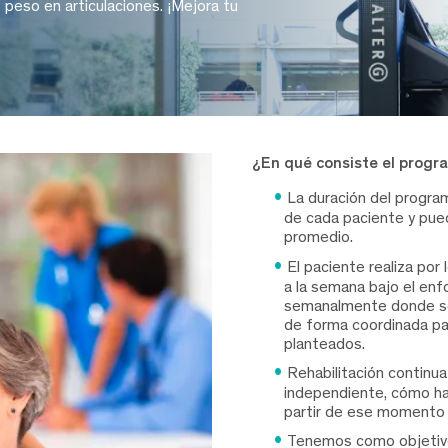
de peso en articulaciones. ¡Mejora tu
¿En qué consiste el progr
La duración del progra
de cada paciente y pue
promedio.
El paciente realiza por
a la semana bajo el enf
semanalmente donde se v
de forma coordinada par
planteados.
Rehabilitación continu
independiente, cómo hac
partir de ese momento y
Tenemos como objetivo