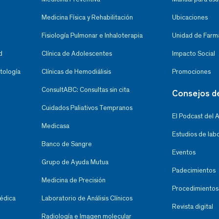
Medicina Física y Rehabilitación
Ubicaciones
Fisiología Pulmonar e Inhaloterapia
Unidad de Farma
d
Clínica de Adolescentes
Impacto Social
tología
Clínicas de Hemodiálisis
Promociones
ConsultABC: Consultas sin cita
Consejos d
Cuidados Paliativos Tempranos
El Podcast del 
Medicasa
Estudios de lab
Banco de Sangre
Eventos
Grupo de Ayuda Mutua
Padecimientos
Medicina de Precisión
Procedimientos
Médica
Laboratorio de Análisis Clínicos
Revista digital
Radiología e Imagen molecular