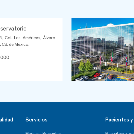
ervatorio
6, Col. Las Américas, Álvaro
 Cd. de México.
8000
alidad
Servicios
Pacientes y 
Medicina Preventiva
Manual para usu