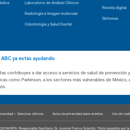
Médica
Laboratorio de Análisis Clínicos
Revista digital
Radiología e Imagen molecular
Síntomas
Odontología y Salud Dental
al ABC ya estás ayudando
tas contribuyes a dar acceso a servicios de salud de prevención y
as como Parkinson, a los sectores más vulnerables de México, a
ón.
ivacidad – Servicios clínicos
Aviso de privacidad para eventos
Uso de cook
1A2874. Responsable Sanitario: Dr. Juvenal Franco Granillo, Título expedido por l