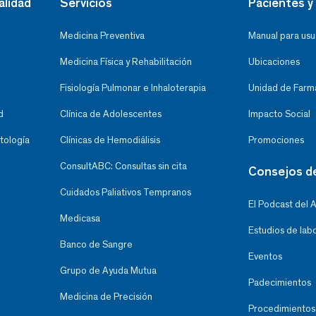
alidad
Servicios
Pacientes y 
Medicina Preventiva
Manual para usu
Medicina Física y Rehabilitación
Ubicaciones
Fisiología Pulmonar e Inhaloterapia
Unidad de Farma
d
Clínica de Adolescentes
Impacto Social
tología
Clínicas de Hemodiálisis
Promociones
ConsultABC: Consultas sin cita
Consejos d
Cuidados Paliativos Tempranos
El Podcast del 
Medicasa
Estudios de lab
Banco de Sangre
Eventos
Grupo de Ayuda Mutua
Padecimientos
Medicina de Precisión
Procedimientos