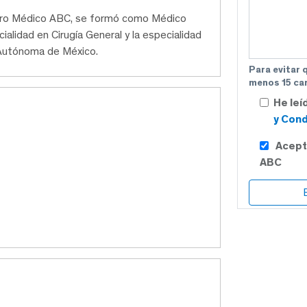
ntro Médico ABC, se formó como Médico
ecialidad en Cirugía General y la especialidad
l Autónoma de México.
Para evitar 
menos 15 car
He leí
y Cond
Acept
ABC