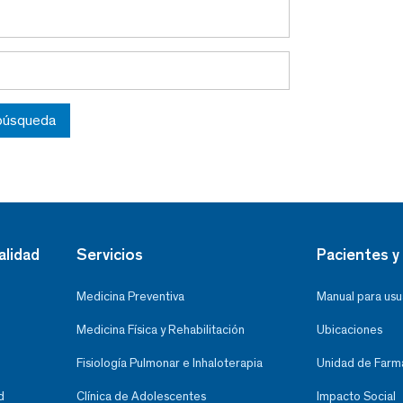
 búsqueda
alidad
Servicios
Pacientes y 
Medicina Preventiva
Manual para usu
Medicina Física y Rehabilitación
Ubicaciones
Fisiología Pulmonar e Inhaloterapia
Unidad de Farma
d
Clínica de Adolescentes
Impacto Social