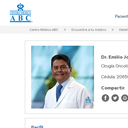
Pacient
Centro Médico ABC
>
Encuentra a tu médico
>
Detall
Dr. Emilio 
Cirugía Oncoló
Cédula: 206
Compartir
Perfil