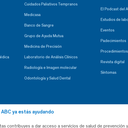
Cuidados Paliativos Tempranos
El Podcast del 
Medicasa
Estudios de lab
Banco de Sangre
Eventos
Grupo de Ayuda Mutua
Padecimientos
Medicina de Precisión
Procedimientos
Médica
Laboratorio de Análisis Clínicos
Revista digital
Radiología e Imagen molecular
Síntomas
Odontología y Salud Dental
al ABC ya estás ayudando
tas contribuyes a dar acceso a servicios de salud de prevención y