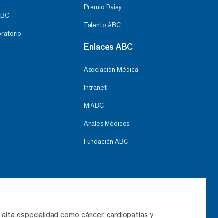
Premio Daisy
ABC
Talento ABC
oratorio
Enlaces ABC
Asociación Médica
Intranet
MiABC
Anales Médicos
Fundación ABC
 alta especialidad como cáncer, cardiopatías y