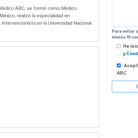
ro Médico ABC, se formó como Médico
éxico, realizó la especialidad en
a Intervencionista en la Universidad Nacional
Para evitar 
menos 15 car
He leí
y Cond
Acept
ABC