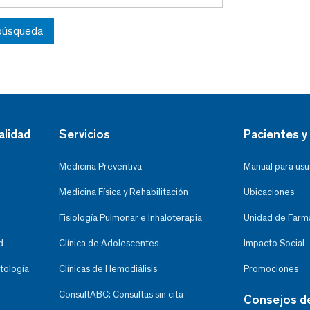
 búsqueda
alidad
Servicios
Pacientes y 
Medicina Preventiva
Manual para usu
Medicina Física y Rehabilitación
Ubicaciones
Fisiología Pulmonar e Inhaloterapia
Unidad de Farma
d
Clínica de Adolescentes
Impacto Social
tología
Clínicas de Hemodiálisis
Promociones
ConsultABC: Consultas sin cita
Consejos d