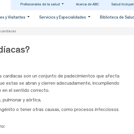
Profesionales de la salud
Acerca de ABC
Salud Incluye
es y Visitantes
Servicios y Especialidades
Biblioteca de Salu
 cardíacas
díacas?
as cardíacas son un conjunto de padecimientos que afecta
o que estas se abran y cierren adecuadamente, incumpliendo
e en el sentido correcto.
e, pulmonar y aórtica.
ongénito o tener otras causas, como procesos infecciosos
mo: