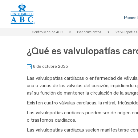
Pacient
Centro Médico ABC
>
Padecimientos
>
Valvulopatías
¿Qué es valvulopatías car
8 de octubre 2025
Las valvulopatías cardíacas o enfermedad de válvul
una o varias de las válvulas del corazón, impidiend
así su función de mantener la circulación de la sangr
Existen cuatro válvulas cardíacas, la mitral, tricúspid
Las valvulopatías cardíacas pueden ser de origen c
o trastornos cardíacos.
Las valvulopatías cardíacas suelen manifestarse co