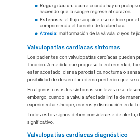
Regurgitación:
ocurre cuando hay un prolapso 
haciendo que la sangre regrese al corazón.
Estenosis:
el flujo sanguíneo se reduce por ef
comprimiendo el tamaño de la abertura.
Atresia
:
malformación de la válvula, cuyos teji
valvulopatías cardíacas síntomas
Los pacientes con valvulopatías cardíacas pueden pr
torácico. A medida que progresa la enfermedad, tamb
estar acostado, disnea paroxística nocturna o sensac
posibilidad de desarrollar edema periférico que se r
En algunos casos los síntomas son leves o se desarro
embargo, cuando la válvula afectada limita de maner
experimentar síncope, mareos y disminución en la tole
Todos estos signos deben considerarse de alerta, 
significativo.
valvulopatías cardíacas diagnóstico