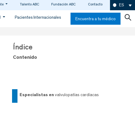
nte
Talento ABC
Fundación ABC
Contacto
ES
d
Pacientes Internacionales
Encuentra a tu médico
Índice
Contenido
especialistas en
valvulopatías cardíacas