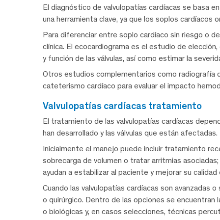
El diagnóstico de valvulopatías cardíacas se basa en la
una herramienta clave, ya que los soplos cardíacos ori
Para diferenciar entre soplo cardíaco sin riesgo o d
clínica. El ecocardiograma es el estudio de elección,
y función de las válvulas, así como estimar la severida
Otros estudios complementarios como radiografía d
cateterismo cardíaco para evaluar el impacto hemodi
valvulopatías cardíacas tratamiento
El tratamiento de las valvulopatías cardíacas depen
han desarrollado y las válvulas que están afectadas.
Inicialmente el manejo puede incluir tratamiento recet
sobrecarga de volumen o tratar arritmias asociadas; n
ayudan a estabilizar al paciente y mejorar su calidad 
Cuando las valvulopatías cardíacas son avanzadas o s
o quirúrgico. Dentro de las opciones se encuentran l
o biológicas y, en casos selecciones, técnicas perc