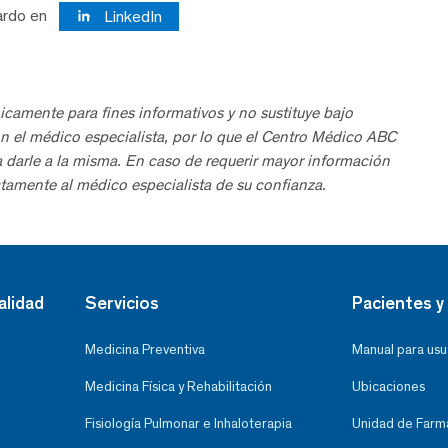
ardo en
LinkedIn
icamente para fines informativos y no sustituye bajo
n el médico especialista, por lo que el Centro Médico ABC
a darle a la misma. En caso de requerir mayor información
tamente al médico especialista de su confianza.
alidad
Servicios
Pacientes y 
Medicina Preventiva
Manual para usu
Medicina Física y Rehabilitación
Ubicaciones
Fisiología Pulmonar e Inhaloterapia
Unidad de Farma