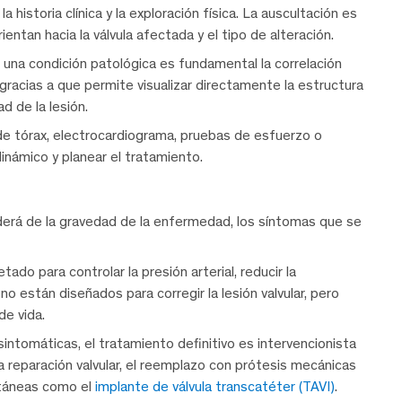
 historia clínica y la exploración física. La auscultación es
entan hacia la válvula afectada y el tipo de alteración.
e una condición patológica es fundamental la correlación
 gracias a que permite visualizar directamente la estructura
d de la lesión.
e tórax, electrocardiograma, pruebas de esfuerzo o
námico y planear el tratamiento.
derá de la gravedad de la enfermedad, los síntomas que se
ado para controlar la presión arterial, reducir la
o están diseñados para corregir la lesión valvular, pero
de vida.
intomáticas, el tratamiento definitivo es intervencionista
a reparación valvular, el reemplazo con prótesis mecánicas
utáneas como el
implante de válvula transcatéter (TAVI)
.