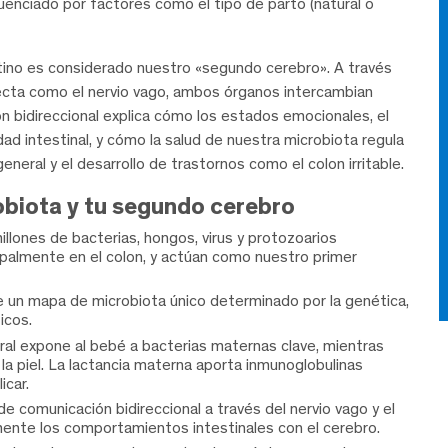
uenciado por factores como el tipo de parto (natural o
stino es considerado nuestro «segundo cerebro». A través
recta como el nervio vago, ambos órganos intercambian
 bidireccional explica cómo los estados emocionales, el
dad intestinal, y cómo la salud de nuestra microbiota regula
neral y el desarrollo de trastornos como el colon irritable.
obiota y tu segundo cerebro
llones de bacterias, hongos, virus y protozoarios
ipalmente en el colon, y actúan como nuestro primer
ee un mapa de microbiota único determinado por la genética,
icos.
ural expone al bebé a bacterias maternas clave, mientras
 la piel. La lactancia materna aporta inmunoglobulinas
icar.
de comunicación bidireccional a través del nervio vago y el
ente los comportamientos intestinales con el cerebro.