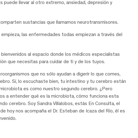
os puede llevar al otro extremo, ansiedad, depresión y
o comparten sustancias que llamamos neurotransmisores.
 empieza, las enfermedades todas empiezan a través del
 bienvenidos al espacio donde los médicos especialistas
ón que necesitas para cuidar de ti y de los tuyos.
croorganismos que no sólo ayudan a digerir lo que comes,
ro. Sí, lo escuchaste bien, tu intestino y tu cerebro están
a microbiota es como nuestro segundo cerebro. ¿Pero
os a entender qué es la microbiota, cómo funciona esta
o cerebro. Soy Sandra Villalobos, estás En Consulta, el
de hoy nos acompaña el Dr. Esteban de Icaza del Río, él es
nvenido.