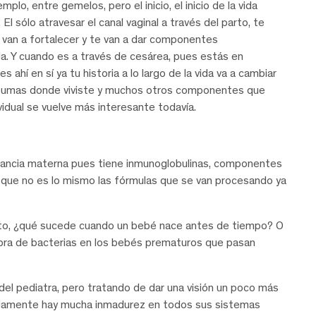
plo, entre gemelos, pero el inicio, el inicio de la vida
El sólo atravesar el canal vaginal a través del parto, te
e van a fortalecer y te van a dar componentes
ida. Y cuando es a través de cesárea, pues estás en
 ahí en sí ya tu historia a lo largo de la vida va a cambiar
 le sumas donde viviste y muchos otros componentes que
idual se vuelve más interesante todavía.
actancia materna pues tiene inmunoglobulinas, componentes
y que no es lo mismo las fórmulas que se van procesando ya
sto, ¿qué sucede cuando un bebé nace antes de tiempo? O
bra de bacterias en los bebés prematuros que pasan
el pediatra, pero tratando de dar una visión un poco más
viamente hay mucha inmadurez en todos sus sistemas