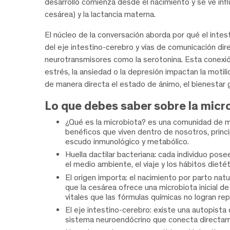
desarrollo comienza desde el nacimiento y se ve infl
cesárea) y la lactancia materna.
El núcleo de la conversación aborda por qué el inte
del eje intestino-cerebro y vías de comunicación di
neurotransmisores como la serotonina. Esta conexión
estrés, la ansiedad o la depresión impactan la motili
de manera directa el estado de ánimo, el bienestar ge
Lo que debes saber sobre la micr
¿Qué es la microbiota? es una comunidad de mi
benéficos que viven dentro de nosotros, princ
escudo inmunológico y metabólico.
Huella dactilar bacteriana: cada individuo pos
el medio ambiente, el viaje y los hábitos dietét
El origen importa: el nacimiento por parto nat
que la cesárea ofrece una microbiota inicial de
vitales que las fórmulas químicas no logran repl
El eje intestino-cerebro: existe una autopista 
sistema neuroendócrino que conecta directam