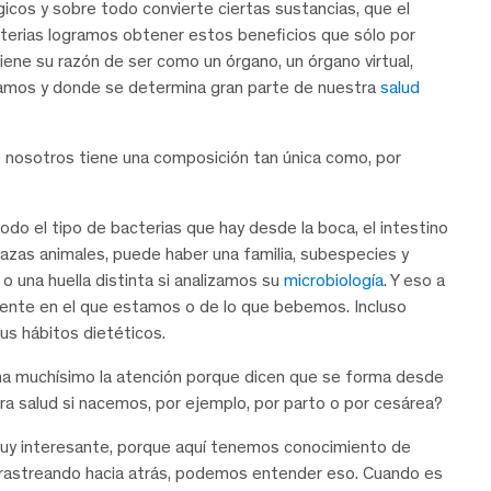
cos y sobre todo convierte ciertas sustancias, que el
cterias logramos obtener estos beneficios que sólo por
iene su razón de ser como un órgano, un órgano virtual,
tramos y donde se determina gran parte de nuestra
salud
 nosotros tiene una composición tan única como, por
todo el tipo de bacterias que hay desde la boca, el intestino
razas animales, puede haber una familia, subespecies y
 una huella distinta si analizamos su
microbiología
. Y eso a
nte en el que estamos o de lo que bebemos. Incluso
us hábitos dietéticos.
ma muchísimo la atención porque dicen que se forma desde
a salud si nacemos, por ejemplo, por parto o por cesárea?
muy interesante, porque aquí tenemos conocimiento de
 y rastreando hacia atrás, podemos entender eso. Cuando es