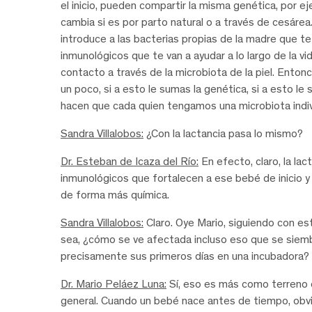
el inicio, pueden compartir la misma genética, por ejem
cambia si es por parto natural o a través de cesárea. 
introduce a las bacterias propias de la madre que t
inmunológicos que te van a ayudar a lo largo de la v
contacto a través de la microbiota de la piel. Entonces
un poco, si a esto le sumas la genética, si a esto
hacen que cada quien tengamos una microbiota indiv
Sandra Villalobos:
¿Con la lactancia pasa lo mismo?
Dr. Esteban de Icaza del Río:
En efecto, claro, la l
inmunológicos que fortalecen a ese bebé de inicio 
de forma más química.
Sandra Villalobos:
Claro. Oye Mario, siguiendo con e
sea, ¿cómo se ve afectada incluso eso que se siem
precisamente sus primeros días en una incubadora?
Dr. Mario Peláez Luna:
Sí, eso es más como terreno d
general. Cuando un bebé nace antes de tiempo, ob