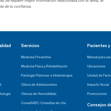
aso de requerir mayor información relacionada con el tema, te
ta de tu confianza.
alidad
Servicios
Pacientes y 
Medicina Preventiva
Manual para usu
Medicina Física y Rehabilitación
Ubicaciones
Fisiología Pulmonar e Inhaloterapia
Unidad de Farma
d
Clínica de Adolescentes
Impacto Social
tología
Clínicas de Hemodiálisis
Promociones
ConsultABC: Consultas sin cita
Consejos d