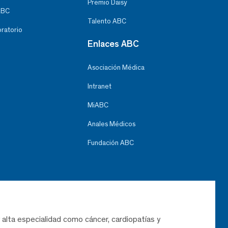
Premio Daisy
ABC
Talento ABC
oratorio
Enlaces ABC
Asociación Médica
Intranet
MiABC
Anales Médicos
Fundación ABC
 alta especialidad como cáncer, cardiopatías y