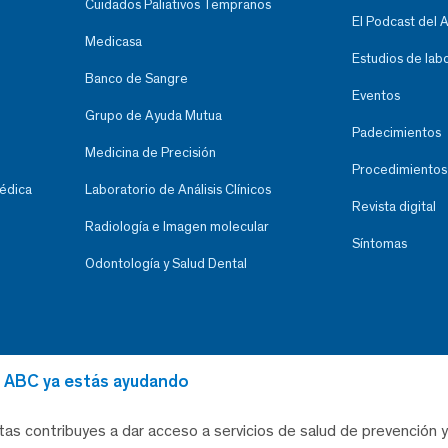
Cuidados Paliativos Tempranos
El Podcast del 
Medicasa
Estudios de lab
Banco de Sangre
Eventos
Grupo de Ayuda Mutua
Padecimientos
Medicina de Precisión
Procedimientos
Médica
Laboratorio de Análisis Clínicos
Revista digital
Radiología e Imagen molecular
Síntomas
Odontología y Salud Dental
al ABC ya estás ayudando
tas contribuyes a dar acceso a servicios de salud de prevención y