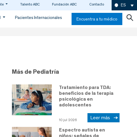
nte
Talento ABC
Fundación ABC
Contacto
ES
d
Pacientes Internacionales
Encuentra a tu médico
Más de Pediatría
Tratamiento para TDA:
beneficios de la terapia
psicológica en
adolescentes
Leer más
10 jul 2026
Espectro autista en
niños: señales de