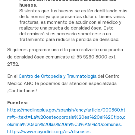
huesos.
Si sientes que tus huesos se están debilitando más
de lo normal ya que presentas dolor o tienes varias
fracturas, es momento de acudir con el médico y
realizarte una prueba de densidad ósea. Esto
determinará si es necesario someterse a un
tratamiento para reducir la pérdida de densidad.
Si quieres programar una cita para realizarte una prueba
de densidad ósea comunícate al: 55 5230 8000 ext.
2752.
En el
Centro de Ortopedia y Traumatología
del Centro
Médico ABC te podemos dar atención especializada
¡Contáctanos!
Fuentes:
https://medlineplus.gov/spanish/ency/article/000360.ht
m#:~:text=La%20osteoporosis%20es%20el%20tipo,c
olumna%20son%20las%20m%C3%A1s%20comunes.
https://www.mayoclinic.org/es/diseases-