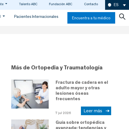
nte
Talento ABC
Fundación ABC
Contacto
ES
d
Pacientes Internacionales
Encuentra a tu médico
Más de Ortopedia y Traumatología
Fractura de cadera en el
adulto mayor y otras
lesiones óseas
frecuentes
Leer más
7 jul 2026
Guía sobre ortopédica
avanzada: tendencias y