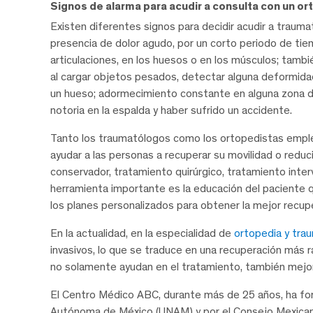
Signos de alarma para acudir a consulta con un o
Existen diferentes signos para decidir acudir a traumat
presencia de dolor agudo, por un corto periodo de tiem
articulaciones, en los huesos o en los músculos; tambié
al cargar objetos pesados, detectar alguna deformidad
un hueso; adormecimiento constante en alguna zona de
notoria en la espalda y haber sufrido un accidente.
Tanto los traumatólogos como los ortopedistas emple
ayudar a las personas a recuperar su movilidad o reduc
conservador, tratamiento quirúrgico, tratamiento inter
herramienta importante es la educación del paciente 
los planes personalizados para obtener la mejor recupe
En la actualidad, en la especialidad de
ortopedia y tra
invasivos, lo que se traduce en una recuperación más 
no solamente ayudan en el tratamiento, también mejora
El Centro Médico ABC, durante más de 25 años, ha for
Autónoma de México (UNAM) y por el Consejo Mexican