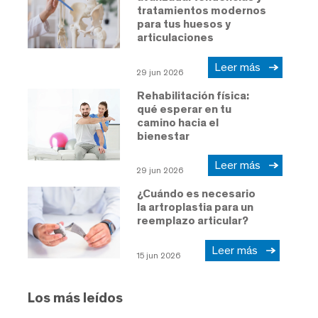
tratamientos modernos
para tus huesos y
articulaciones
Leer más
29 jun 2026
Rehabilitación física:
qué esperar en tu
camino hacia el
bienestar
Leer más
29 jun 2026
¿Cuándo es necesario
la artroplastia para un
reemplazo articular?
Leer más
15 jun 2026
Los más leídos