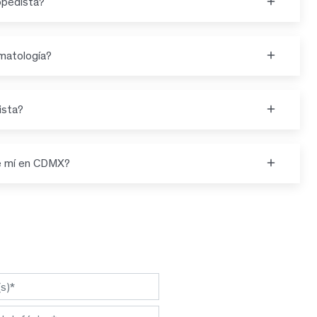
opedista?
matología?
ista?
de mí en CDMX?