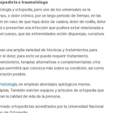
rtopedista o traumatólogo
ología y ortopedia, pero uno de los universales es la
po, o dolor crónico, por un largo periodo de tiempo, en las
n en caso de que haya dolor de cadera, dolor de rodilla, dolor
 o presentan una infección que pudiera estar relacionada a
l cuerpo, que las extremidades estén disparejas, curvatura
an una amplia variedad de técnicas y tratamientos para
ir el dolor; para esto se puede requerir tratamiento
vencionista, terapias alternativas o complementarias; otra
que permitirá que conozca más sobre su condición, así como
ración posible.
umatología
, se emplean abordajes quirúrgicos menos
rápida. También existen equipos y artículos de ortopedia que
n la calidad de vida de la persona.
mado ortopedistas acreditados por la Universidad Nacional
o de Ortopedia.