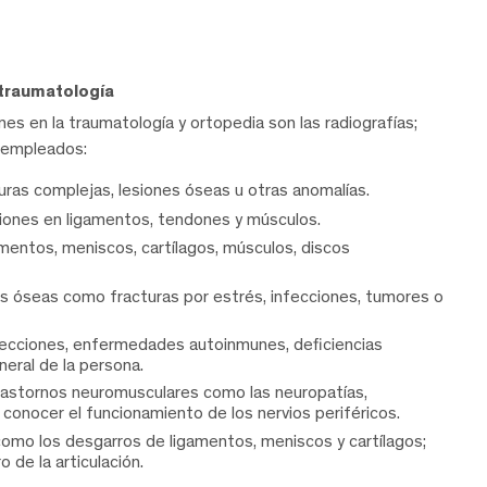
 traumatología
s en la traumatología y ortopedia son las radiografías;
 empleados:
turas complejas, lesiones óseas u otras anomalías.
esiones en ligamentos, tendones y músculos.
amentos, meniscos, cartílagos, músculos, discos
s óseas como fracturas por estrés, infecciones, tumores o
fecciones, enfermedades autoinmunes, deficiencias
neral de la persona.
trastornos neuromusculares como las neuropatías,
conocer el funcionamiento de los nervios periféricos.
s como los desgarros de ligamentos, meniscos y cartílagos;
de la articulación.