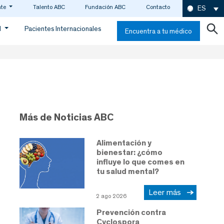
nte
Talento ABC
Fundación ABC
Contacto
ES
d
Pacientes Internacionales
Encuentra a tu médico
Más de Noticias ABC
Alimentación y
bienestar: ¿cómo
influye lo que comes en
tu salud mental?
Leer más
2 ago 2026
Prevención contra
Cyclospora