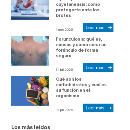
cayetanensis: cómo
protegerte ante los
brotes
Leer más
1 ago 2026
Forunculosis: qué es,
causas y cómo curar un
forúnculo de forma
segura
Leer más
31 jul 2026
Qué son los
carbohidratos y cuál es
su función en el
organismo
Leer más
31 jul 2026
Los más leídos