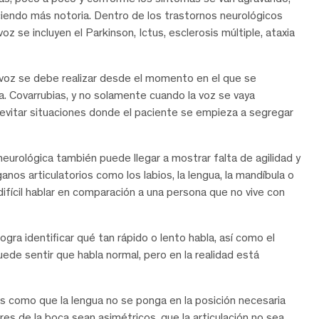
ciendo más notoria. Dentro de los trastornos neurológicos
se incluyen el Parkinson, Ictus, esclerosis múltiple, ataxia
 voz se debe realizar desde el momento en el que se
a. Covarrubias, y no solamente cuando la voz se vaya
 evitar situaciones donde el paciente se empieza a segregar
urológica también puede llegar a mostrar falta de agilidad y
nos articulatorios como los labios, la lengua, la mandíbula o
fícil hablar en comparación a una persona que no vive con
gra identificar qué tan rápido o lento habla, así como el
ede sentir que habla normal, pero en la realidad está
ias como que la lengua no se ponga en la posición necesaria
res de la boca sean asimétricos, que la articulación no sea