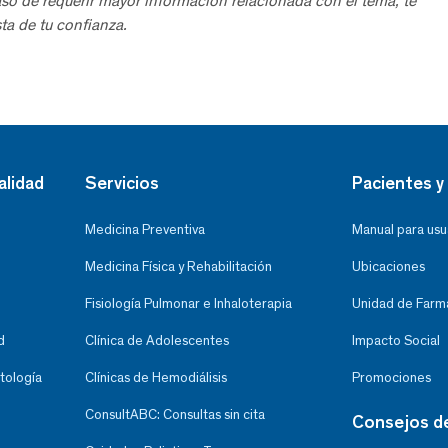
aso de requerir mayor información relacionada con el tema, te
ta de tu confianza.
alidad
Servicios
Pacientes y 
Medicina Preventiva
Manual para usu
Medicina Física y Rehabilitación
Ubicaciones
Fisiología Pulmonar e Inhaloterapia
Unidad de Farma
d
Clínica de Adolescentes
Impacto Social
tología
Clínicas de Hemodiálisis
Promociones
ConsultABC: Consultas sin cita
Consejos d