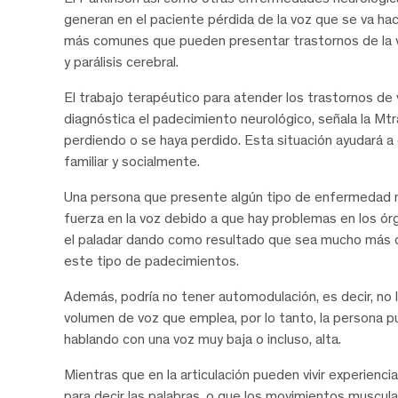
generan en el paciente pérdida de la voz que se va ha
más comunes que pueden presentar trastornos de la voz 
y parálisis cerebral.
El trabajo terapéutico para atender los trastornos de
diagnóstica el padecimiento neurológico, señala la Mtr
perdiendo o se haya perdido. Esta situación ayudará a
familiar y socialmente.
Una persona que presente algún tipo de enfermedad ne
fuerza en la voz debido a que hay problemas en los órga
el paladar dando como resultado que sea mucho más di
este tipo de padecimientos.
Además, podría no tener automodulación, es decir, no lo
volumen de voz que emplea, por lo tanto, la persona pu
hablando con una voz muy baja o incluso, alta.
Mientras que en la articulación pueden vivir experienc
para decir las palabras, o que los movimientos muscula