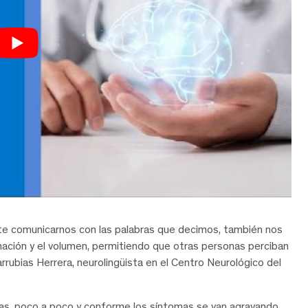
te comunicarnos con las palabras que decimos, también nos
nación y el volumen, permitiendo que otras personas perciban
rrubias Herrera, neurolingüista en el Centro Neurológico del
as, poco a poco y conforme los síntomas se van agravando,