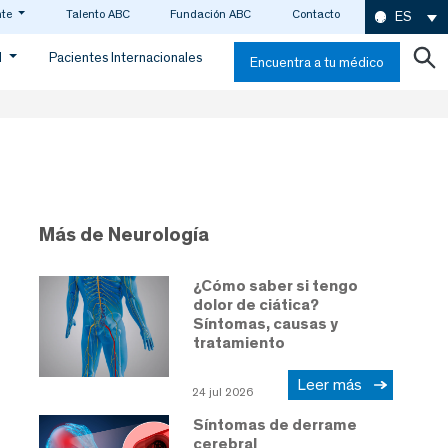
nte
Talento ABC
Fundación ABC
Contacto
ES
d
Pacientes Internacionales
Encuentra a tu médico
Más de Neurología
¿Cómo saber si tengo
dolor de ciática?
Síntomas, causas y
tratamiento
Leer más
24 jul 2026
Síntomas de derrame
cerebral