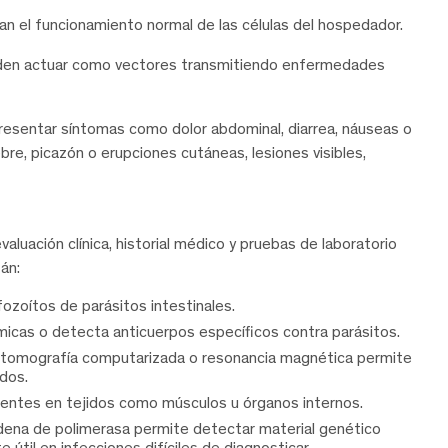
n el funcionamiento normal de las células del hospedador.
eden actuar como vectores transmitiendo enfermedades
presentar síntomas como dolor abdominal, diarrea, náuseas o
ebre, picazón o erupciones cutáneas, lesiones visibles,
valuación clínica, historial médico y pruebas de laboratorio
án:
fozoítos de parásitos intestinales.
émicas o detecta anticuerpos específicos contra parásitos.
o, tomografía computarizada o resonancia magnética permite
idos.
resentes en tejidos como músculos u órganos internos.
dena de polimerasa permite detectar material genético
 útil en infecciones difíciles de diagnosticar.