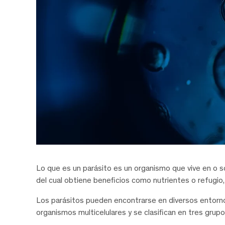
Lo que es un parásito es un organismo que vive en o 
del cual obtiene beneficios como nutrientes o refugio,
Los parásitos pueden encontrarse en diversos entorn
organismos multicelulares y se clasifican en tres grupo