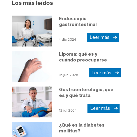
Los más leídos
Endoscopia
gastrointestinal
Leer más
4 dic 2024
Lipoma: qué es y
cuándo preocuparse
Leer más
16 jun 2026
Gastroenterología, qué
es y qué trata
Leer más
12 jul 2024
¿Qué es la diabetes
mellitus?