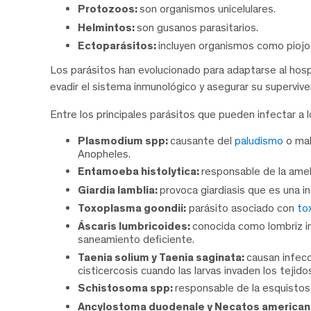
Protozoos:
son organismos unicelulares.
Helmintos:
son gusanos parasitarios.
Ectoparásitos:
incluyen organismos como piojos,
Los parásitos han evolucionado para adaptarse al hos
evadir el sistema inmunológico y asegurar su supervive
Entre los principales parásitos que pueden infectar a
Plasmodium spp:
causante del
paludismo
o mal
Anopheles.
Entamoeba histolytica:
responsable de la amebi
Giardia lamblia:
provoca giardiasis que es una in
Toxoplasma goondii:
parásito asociado con
to
Áscaris lumbricoides:
conocida como lombriz in
saneamiento deficiente.
Taenia solium y Taenia saginata:
causan infecc
cisticercosis cuando las larvas invaden los tejido
Schistosoma spp:
responsable de la esquistosom
Ancylostoma duodenale y Necatos american