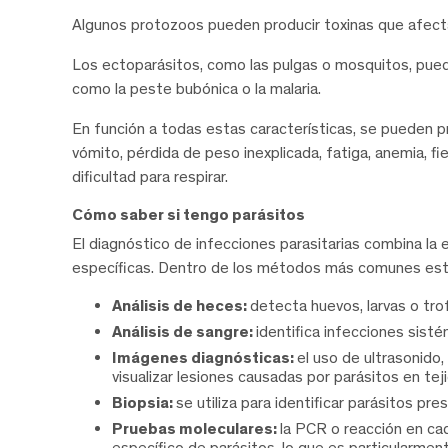
Algunos protozoos pueden producir toxinas que afecta
Los ectoparásitos, como las pulgas o mosquitos, pu
como la peste bubónica o la malaria.
En función a todas estas características, se pueden 
vómito, pérdida de peso inexplicada, fatiga, anemia, fi
dificultad para respirar.
Cómo saber si tengo parásitos
El diagnóstico de infecciones parasitarias combina la e
específicas. Dentro de los métodos más comunes est
Análisis de heces:
detecta huevos, larvas o tro
Análisis de sangre:
identifica infecciones sist
Imágenes diagnósticas:
el uso de ultrasonid
visualizar lesiones causadas por parásitos en tej
Biopsia:
se utiliza para identificar parásitos p
Pruebas moleculares:
la PCR o reacción en ca
específico de parásitos, lo que es particularmente