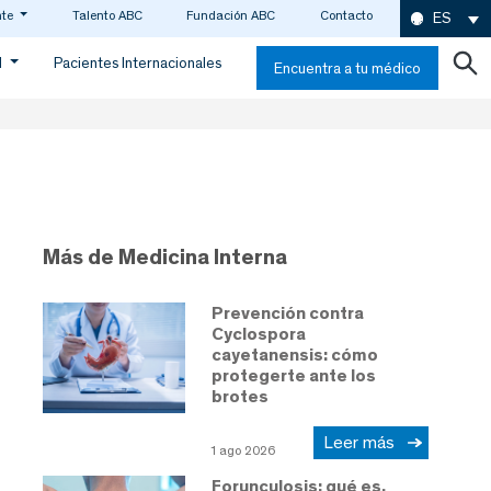
nte
Talento ABC
Fundación ABC
Contacto
ES
d
Pacientes Internacionales
Encuentra a tu médico
Más de Medicina Interna
Prevención contra
Cyclospora
cayetanensis: cómo
protegerte ante los
brotes
Leer más
1 ago 2026
Forunculosis: qué es,