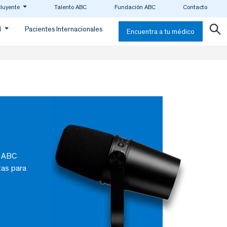
cluyente
Talento ABC
Fundación ABC
Contacto
d
Pacientes Internacionales
Encuentra a tu médico
l ABC
tas para