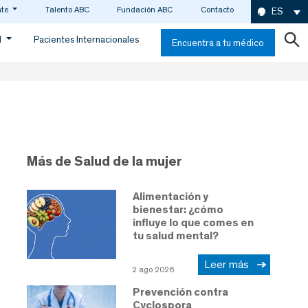
nte
Talento ABC
Fundación ABC
Contacto
ES
d
Pacientes Internacionales
Encuentra a tu médico
Más de Salud de la mujer
Alimentación y
bienestar: ¿cómo
influye lo que comes en
tu salud mental?
Leer más
2 ago 2026
Prevención contra
Cyclospora