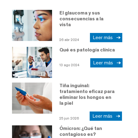
El glaucoma y sus
consecuencias a la
vista
Leer más
26 abr 2024
Qué es patología clínica
Leer más
13 ago 2024
Tiña inguinal:
tratamiento eficaz para
eliminar los hongos en
la piel
Leer más
25 jun 2026
Ómicron: ¿Qué tan
contagioso es?