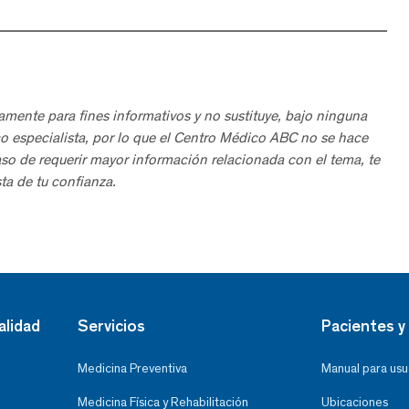
amente para fines informativos y no sustituye, bajo ninguna
o especialista, por lo que el Centro Médico ABC no se hace
aso de requerir mayor información relacionada con el tema, te
ta de tu confianza.
alidad
Servicios
Pacientes y 
Medicina Preventiva
Manual para usu
Medicina Física y Rehabilitación
Ubicaciones