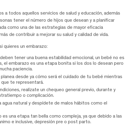
mos a todos aquellos servicios de salud y educación, además
onas tener el número de hijos que desean y a planificar
ada como una de las estrategias de mayor eficacia
ás de contribuir a mejorar su salud y calidad de vida.
si quieres un embarazo:
a, deben tener una buena estabilidad emocional, un bebé no es
es, el embarazo es una etapa bonita si los dos lo desean pero
mucha paciencia.
, planea desde ya cómo será el cuidado de tu bebé mientras
 que te representará.
diciones, realízate un chequeo general previo, durante y
ntratiempo o complicación.
a agua natural y despídete de malos hábitos como el
o es una etapa tan bella como compleja, ya que debido a las
imo e inclusive, depresión pre o post parto.