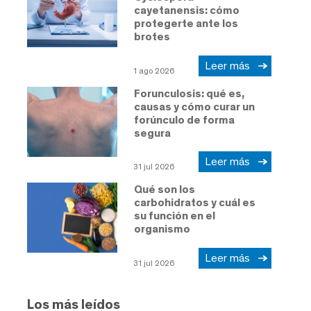
cayetanensis: cómo
protegerte ante los
brotes
Leer más
1 ago 2026
Forunculosis: qué es,
causas y cómo curar un
forúnculo de forma
segura
Leer más
31 jul 2026
Qué son los
carbohidratos y cuál es
su función en el
organismo
Leer más
31 jul 2026
Los más leídos