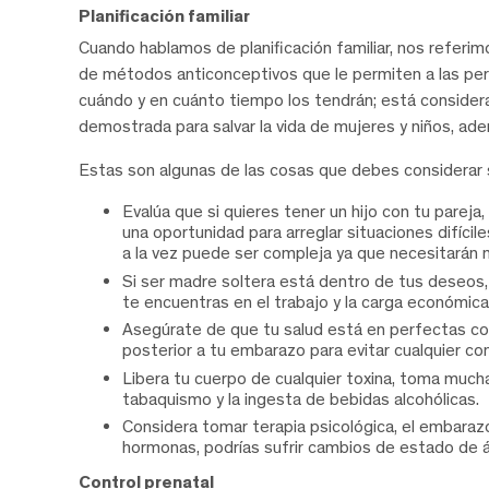
Planificación familiar
Cuando hablamos de planificación familiar, nos referi
de métodos anticonceptivos que le permiten a las pers
cuándo y en cuánto tiempo los tendrán; está consider
demostrada para salvar la vida de mujeres y niños, adem
Estas son algunas de las cosas que debes considerar 
Evalúa que si quieres tener un hijo con tu parej
una oportunidad para arreglar situaciones difícil
a la vez puede ser compleja ya que necesitarán 
Si ser madre soltera está dentro de tus deseos
te encuentras en el trabajo y la carga económica
Asegúrate de que tu salud está en perfectas con
posterior a tu embarazo para evitar cualquier co
Libera tu cuerpo de cualquier toxina, toma much
tabaquismo y la ingesta de bebidas alcohólicas.
Considera tomar terapia psicológica, el embaraz
hormonas, podrías sufrir cambios de estado de án
Control prenatal