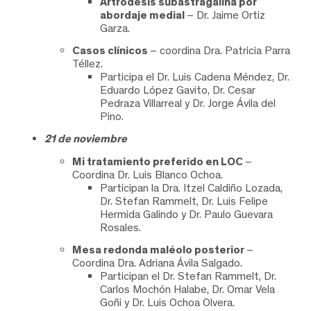
Artrodesis subastragalina por
abordaje medial
– Dr. Jaime Ortiz
Garza.
Casos clínicos
– coordina Dra. Patricia Parra
Téllez.
Participa el Dr. Luis Cadena Méndez, Dr.
Eduardo López Gavito, Dr. Cesar
Pedraza Villarreal y Dr. Jorge Ávila del
Pino.
21 de noviembre
Mi tratamiento preferido en LOC
–
Coordina Dr. Luis Blanco Ochoa.
Participan la Dra. Itzel Caldiño Lozada,
Dr. Stefan Rammelt, Dr. Luis Felipe
Hermida Galindo y Dr. Paulo Guevara
Rosales.
Mesa redonda maléolo posterior
–
Coordina Dra. Adriana Ávila Salgado.
Participan el Dr. Stefan Rammelt, Dr.
Carlos Mochón Halabe, Dr. Omar Vela
Goñi y Dr. Luis Ochoa Olvera.