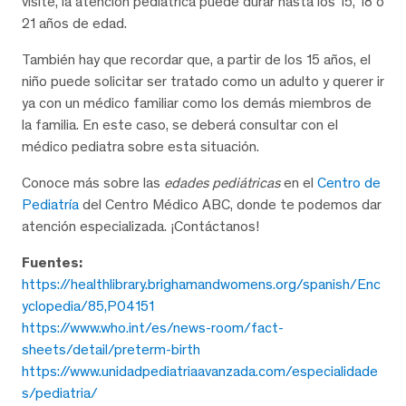
visite, la atención pediátrica puede durar hasta los 15, 18 o
21 años de edad.
También hay que recordar que, a partir de los 15 años, el
niño puede solicitar ser tratado como un adulto y querer ir
ya con un médico familiar como los demás miembros de
la familia. En este caso, se deberá consultar con el
médico pediatra sobre esta situación.
Conoce más sobre las
edades pediátricas
en el
Centro de
Pediatría
del Centro Médico ABC, donde te podemos dar
atención especializada. ¡Contáctanos!
Fuentes:
https://healthlibrary.brighamandwomens.org/spanish/Enc
yclopedia/85,P04151
https://www.who.int/es/news-room/fact-
sheets/detail/preterm-birth
https://www.unidadpediatriaavanzada.com/especialidade
s/pediatria/