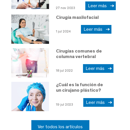
Leer más
27 nov 2023
Cirugía maxilofacial
Leer más
1 jul 2024
Cirugías comunes de
columna vertebral
Leer más
18 jul 2022
¿Cuál es la función de
un cirujano plástico?
Leer más
19 jul 2023
Ver todos los artículos