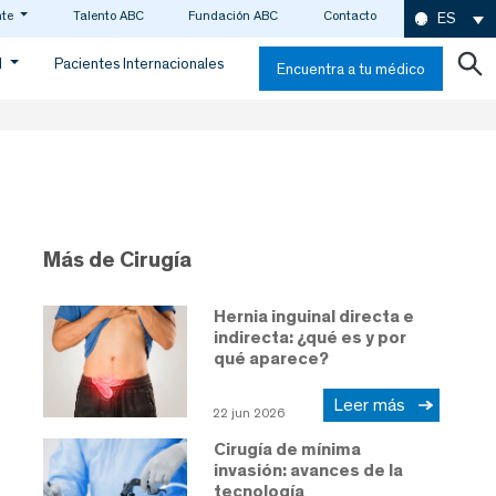
nte
Talento ABC
Fundación ABC
Contacto
ES
d
Pacientes Internacionales
Encuentra a tu médico
Más de Cirugía
Hernia inguinal directa e
indirecta: ¿qué es y por
qué aparece?
Leer más
22 jun 2026
Cirugía de mínima
invasión: avances de la
tecnología