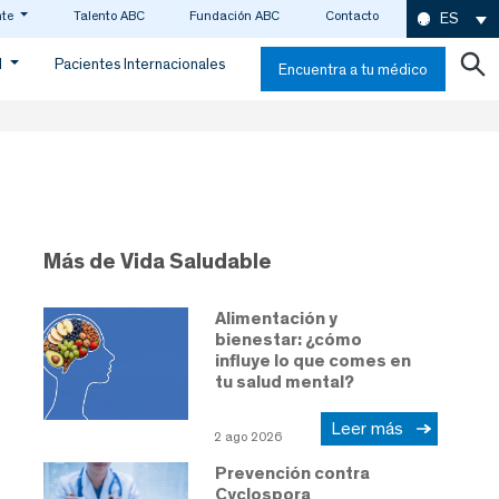
nte
Talento ABC
Fundación ABC
Contacto
ES
d
Pacientes Internacionales
Encuentra a tu médico
Más de Vida Saludable
Alimentación y
bienestar: ¿cómo
influye lo que comes en
tu salud mental?
Leer más
2 ago 2026
Prevención contra
Cyclospora