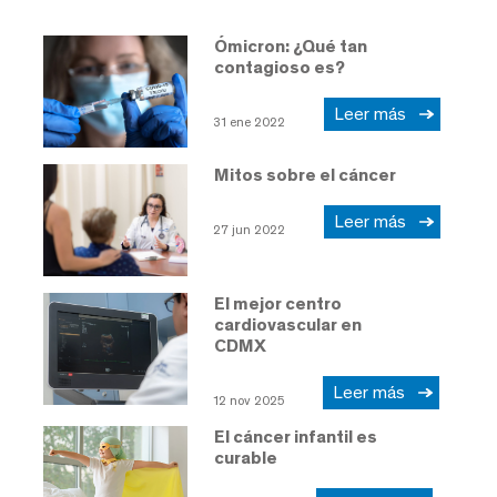
Ómicron: ¿Qué tan
contagioso es?
Leer más
31 ene 2022
Mitos sobre el cáncer
Leer más
27 jun 2022
El mejor centro
cardiovascular en
CDMX
Leer más
12 nov 2025
El cáncer infantil es
curable