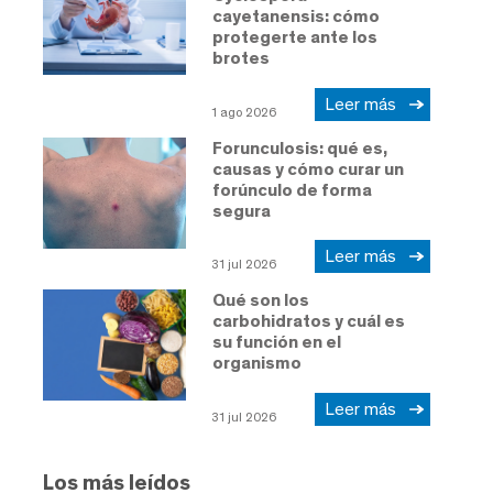
cayetanensis: cómo
protegerte ante los
brotes
Leer más
1 ago 2026
Forunculosis: qué es,
causas y cómo curar un
forúnculo de forma
segura
Leer más
31 jul 2026
Qué son los
carbohidratos y cuál es
su función en el
organismo
Leer más
31 jul 2026
Los más leídos