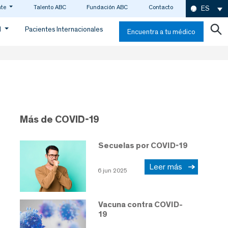
nte
Talento ABC
Fundación ABC
Contacto
ES
d
Pacientes Internacionales
Encuentra a tu médico
Más de COVID-19
Secuelas por COVID-19
Leer más
6 jun 2025
Vacuna contra COVID-
19