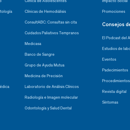
d
Clínica de Adolescentes
Impacto Social
tología
Clínicas de Hemodiálisis
Promociones
ConsultABC: Consultas sin cita
Consejos d
Cuidados Paliativos Tempranos
El Podcast del 
Medicasa
Estudios de lab
Banco de Sangre
Eventos
Grupo de Ayuda Mutua
Padecimientos
Medicina de Precisión
Procedimientos
Médica
Laboratorio de Análisis Clínicos
Revista digital
Radiología e Imagen molecular
Síntomas
Odontología y Salud Dental