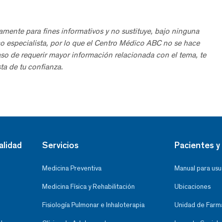
amente para fines informativos y no sustituye, bajo ninguna
o especialista, por lo que el Centro Médico ABC no se hace
aso de requerir mayor información relacionada con el tema, te
ta de tu confianza.
alidad
Servicios
Pacientes y 
Medicina Preventiva
Manual para usu
Medicina Física y Rehabilitación
Ubicaciones
Fisiología Pulmonar e Inhaloterapia
Unidad de Farma