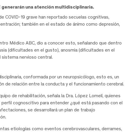
enerarán una atención multidisciplinaria.
de COVID-19 grave han reportado secuelas cognitivas,
ncentración; también en el estado de ánimo como depresión,
Centro Médico ABC, dio a conocer esto, señalando que dentro
ia (dificultades en el gusto), anosmia (dificultades en el
 sistema nervioso central.
sciplinaria, conformada por un neuropsicólogo, esto es, un
n de relación entre la conducta y el funcionamiento cerebral.
ipo de rehabilitación, señala la Dra. López Lomelí, quienes
 perfil cognoscitivo para entender ¿qué está pasando con el
ectaciones, se desarrollará un plan de trabajo
ión.
tintas etiologías como eventos cerebrovasculares, derrames,