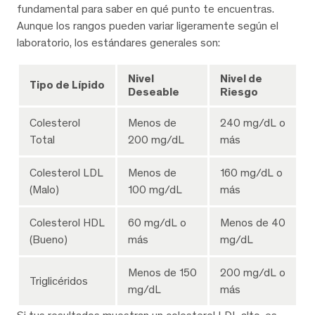
fundamental para saber en qué punto te encuentras.
Aunque los rangos pueden variar ligeramente según el
laboratorio, los estándares generales son:
Nivel
Nivel de
Tipo de Lípido
Deseable
Riesgo
Colesterol
Menos de
240 mg/dL o
Total
200 mg/dL
más
Colesterol LDL
Menos de
160 mg/dL o
(Malo)
100 mg/dL
más
Colesterol HDL
60 mg/dL o
Menos de 40
(Bueno)
más
mg/dL
Menos de 150
200 mg/dL o
Triglicéridos
mg/dL
más