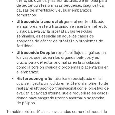
útero, los ovarios y las estructuras. Se emplea para
detectar quistes o masas pequeñas, diagnosticar
causas de infertilidad y evaluar embarazos
tempranos.
Ultrasonido transrectal:
generalmente utilizado
en hombres, este ultrasonido se inserta en el recto
y ayuda a evaluar la próstata y las vesículas
seminales, es esencial en aquellos casos de
sospecha de cáncer de próstata o problemas de
fertilidad.
Ultrasonido Doppler:
evalúa el flujo sanguíneo en
los vasos que rodean los órganos pélvicos y es
crucial para detectar anomalías en la circulación
como la torsión ovárica o problemas placentarios en
el embarazo.
Histerosonografía:
técnica especializada en la
cual se inyecta un líquido en el útero al momento de
realizar el ultrasonido transvaginal con el objetivo de
evaluar la cavidad uterina, suele requerirse en casos
donde haya sangrado uterino anormal o sospecha
de pólipos.
También existen técnicas avanzadas como el ultrasonido